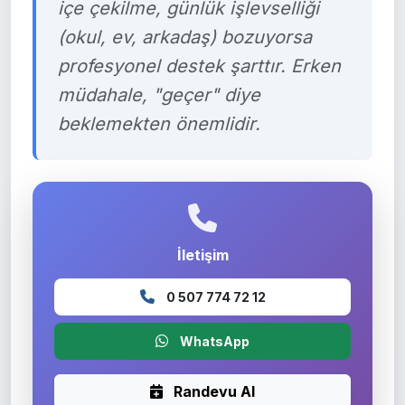
içe çekilme, günlük işlevselliği
(okul, ev, arkadaş) bozuyorsa
profesyonel destek şarttır. Erken
müdahale, "geçer" diye
beklemekten önemlidir.
İletişim
0 507 774 72 12
WhatsApp
Randevu Al