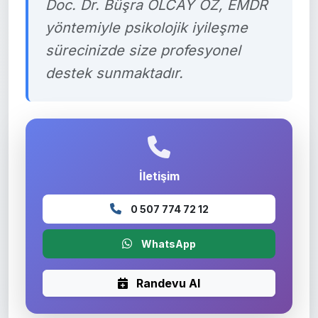
Doc. Dr. Büşra OLCAY ÖZ, EMDR
yöntemiyle psikolojik iyileşme
sürecinizde size profesyonel
destek sunmaktadır.
İletişim
0 507 774 72 12
WhatsApp
Randevu Al