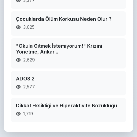
3,377
Çocuklarda Ölüm Korkusu Neden Olur ?
3,025
"Okula Gitmek İstemiyorum!" Krizini
Yönetme, Ankar...
2,629
ADOS 2
2,577
Dikkat Eksikliği ve Hiperaktivite Bozukluğu
1,719