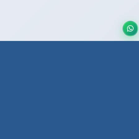
Doç. Dr. Büşra OLCAY ÖZ
Doç. Dr. Büşra Olcay Öz, Ankara'da hizmet veren
deneyimli bir çocuk ve ergen psikiyatristidir. Gelişimsel,
duygusal ve davranışsal sorunlar yaşayan çocuk ve
gençlere tanı, tedavi ve danışmanlık hizmetleri sunar.
Bilimsel temelli yaklaşımlar ve bireye özel çözümlerle,