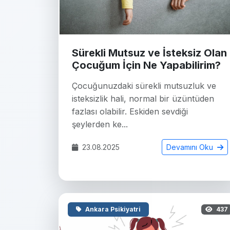
Sürekli Mutsuz ve İsteksiz Olan
Çocuğum İçin Ne Yapabilirim?
Çocuğunuzdaki sürekli mutsuzluk ve
isteksizlik hali, normal bir üzüntüden
fazlası olabilir. Eskiden sevdiği
şeylerden ke...
23.08.2025
Devamını Oku
Ankara Psikiyatri
437