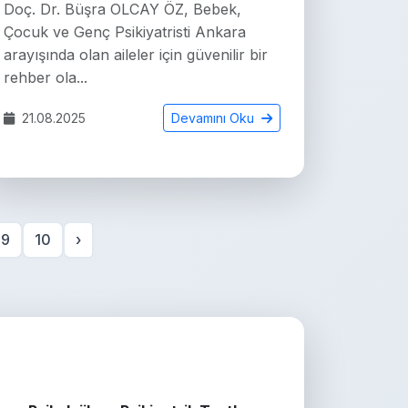
Doç. Dr. Büşra OLCAY ÖZ, Bebek,
Çocuk ve Genç Psikiyatristi Ankara
arayışında olan aileler için güvenilir bir
rehber ola...
21.08.2025
Devamını Oku
9
10
›