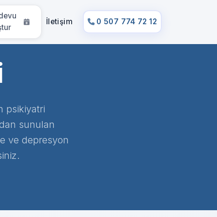
devu
İletişim
0 507 774 72 12
ştur
i
 psikiyatri
ından sunulan
yete ve depresyon
iniz.