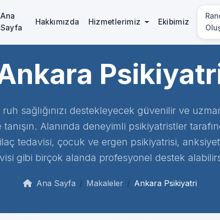
Ana
Ran
Hakkımızda
Hizmetlerimiz
Ekibimiz
Sayfa
Olu
Ankara Psikiyatr
ruh sağlığınızı destekleyecek güvenilir ve uzman
e tanışın. Alanında deneyimli psikiyatristler taraf
 ilaç tedavisi, çocuk ve ergen psikiyatrisi, anksi
visi gibi birçok alanda profesyonel destek alabilirs
Ana Sayfa
Makaleler
Ankara Psikiyatri