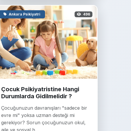
Ankara Psikiyatri
496
Çocuk Psikiyatristine Hangi
Durumlarda Gidilmelidir ?
Çocuğunuzun davranışları "sadece bir
evre mi" yoksa uzman desteği mi
gerekiyor? Sorun çocuğunuzun okul,
aile ve sosyal h...