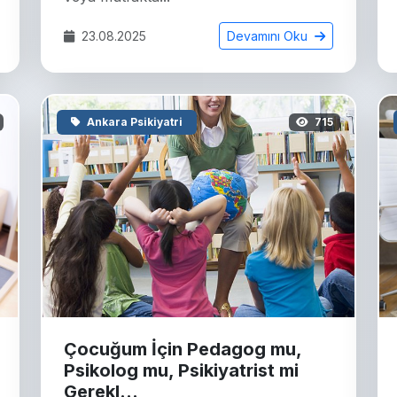
23.08.2025
Devamını Oku
Ankara Psikiyatri
715
Çocuğum İçin Pedagog mu,
Psikolog mu, Psikiyatrist mi
Gerekl...