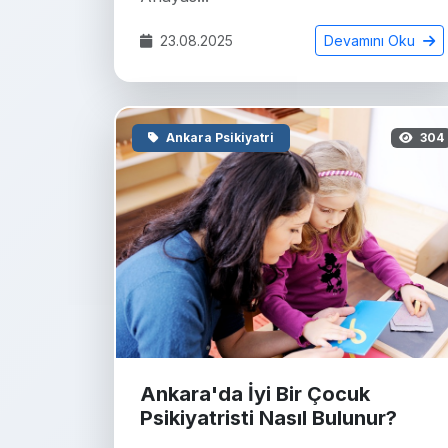
23.08.2025
Devamını Oku
Ankara Psikiyatri
304
Ankara'da İyi Bir Çocuk
Psikiyatristi Nasıl Bulunur?