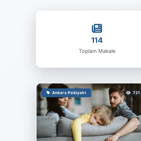
114
Toplam Makale
Ankara Psikiyatri
721