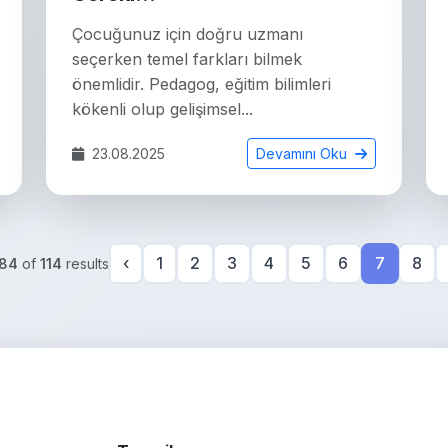
Çocuğunuz için doğru uzmanı
seçerken temel farkları bilmek
önemlidir. Pedagog, eğitim bilimleri
kökenli olup gelişimsel...
23.08.2025
Devamını Oku
‹
1
2
3
4
5
6
7
8
84
of
114
results