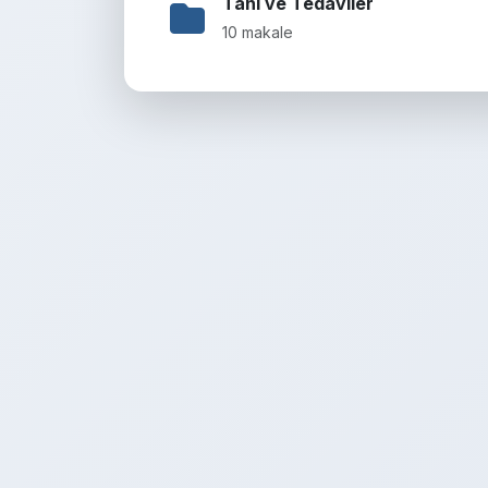
Tanı ve Tedaviler
10 makale