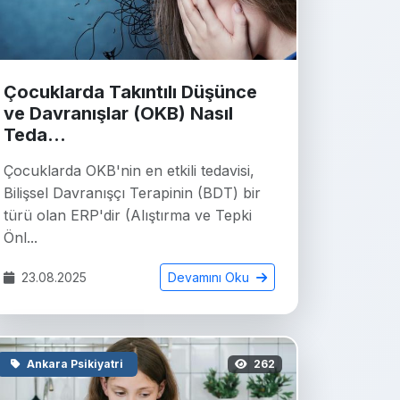
Çocuklarda Takıntılı Düşünce
ve Davranışlar (OKB) Nasıl
Teda...
Çocuklarda OKB'nin en etkili tedavisi,
Bilişsel Davranışçı Terapinin (BDT) bir
türü olan ERP'dir (Alıştırma ve Tepki
Önl...
23.08.2025
Devamını Oku
Ankara Psikiyatri
262