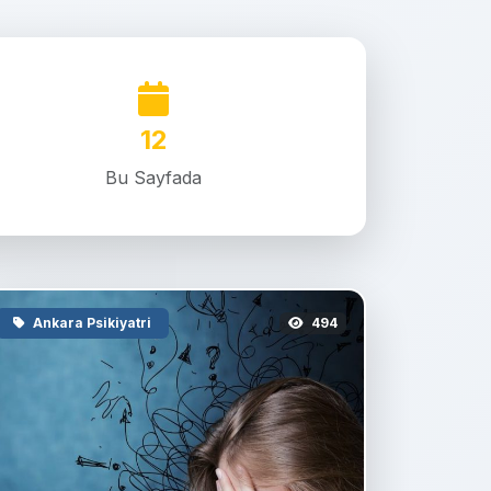
12
Bu Sayfada
Ankara Psikiyatri
494